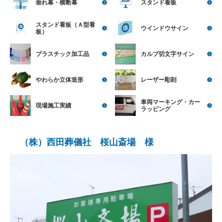
垂れ幕・横断幕
スタンド看板
スタンド看板（Ａ型看
ウインドウサイン
板）
プラスチック加工品
カルプ切文字サイン
やわらか立体造形
レーザー彫刻
車両マーキング・カー
現場施工実績
ラッピング
（株）西田葬儀社 桜山斎場 様