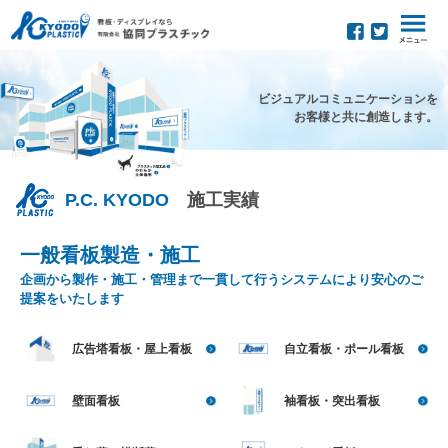
ビジュアルコミュニケーションを
お客様と共に創造します。
P.C. KYODO
施工実績
一般看板製造・施工
企画から製作・施工・管理まで一貫して行うシステムにより安心のご
提案をいたします
広告塔看板・屋上看板
自立看板・ポール看板
壁面看板
袖看板・突出看板